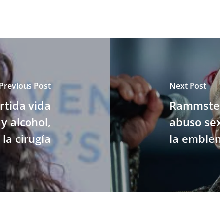
Previous Post
Next Post
rtida vida
Rammstei
 y alcohol,
abuso sex
la cirugía
la emble