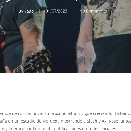
By
Yago
01/07/2023
No Comments
banda de rock anunció su próximo álbum sigue creciendo. La banda
afía en un estudio de Noruega mostrando a Slash y Axl Rose juntos, 
ans generando infinidad de publicaciones en redes sociales.