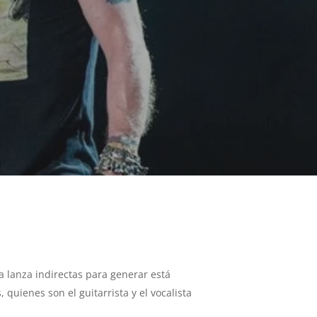
 lanza indirectas para generar está
quienes son el guitarrista y el vocalista