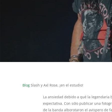
Hit enter to search or ESC to close
Blog
Slash y Axl Rose, ¡en el estudio!
La ansiedad debido a qué la legendaria 
expectativa. Con sólo publicar una fotogr
de la banda alborotaron el avispero de f