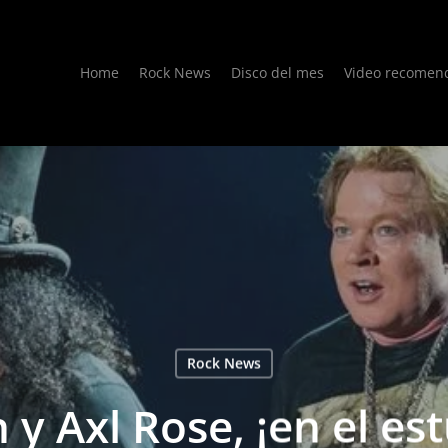
Home
Rock News
Disco del mes
Video recomen
Rock News
 y Axl Rose, ¡en el es